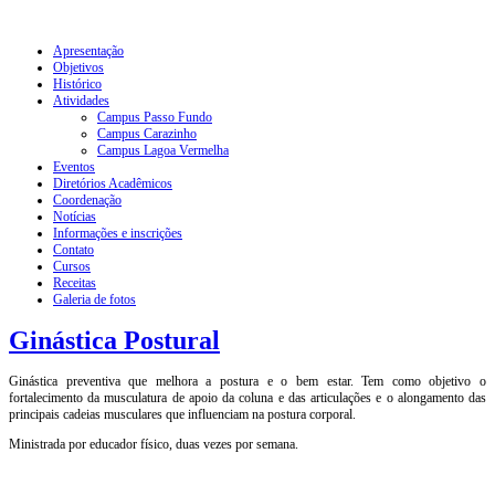
Apresentação
Objetivos
Histórico
Atividades
Campus Passo Fundo
Campus Carazinho
Campus Lagoa Vermelha
Eventos
Diretórios Acadêmicos
Coordenação
Notícias
Informações e inscrições
Contato
Cursos
Receitas
Galeria de fotos
Ginástica Postural
Ginástica preventiva que melhora a postura e o bem estar. Tem como objetivo o
fortalecimento da musculatura de apoio da coluna e das articulações e o alongamento das
principais cadeias musculares que influenciam na postura corporal.
Ministrada por
educador físico
, duas vezes por semana.